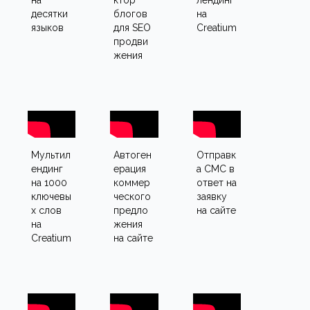
на
ктор
лендинг
десятки
блогов
на
языков
для SEO
Creatium
продви
жения
Мультил
Автоген
Отправк
ендинг
ерация
а СМС в
на 1000
коммер
ответ на
ключевы
ческого
заявку
х слов
предло
на сайте
на
жения
Creatium
на сайте