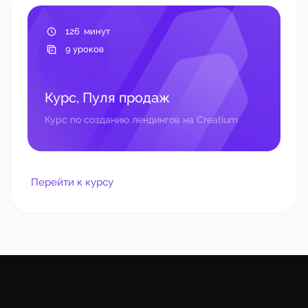
126 минут
9 уроков
Курс, Пуля продаж
Курс по созданию лендингов на Creatium
Перейти к курсу