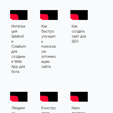
Интегра
Как
Как
ция
быстро
создать
Salebot
улучшит
сайт для
и
ь
SEO
Creatium
поисков
для
ую
создани
оптимиз
я Web
ацию
App для
сайта
бота
Лендинг
Констру
Квиз