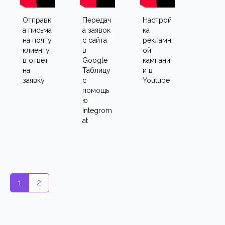
Отправк
Передач
Настрой
а письма
а заявок
ка
на почту
с сайта
рекламн
клиенту
в
ой
в ответ
Google
кампани
на
Таблицу
и в
заявку
с
Youtube
помощь
ю
Integrom
at
1
2