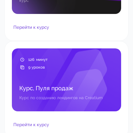
курс
Перейти к курсу
126 минут
9 уроков
Курс, Пуля продаж
Курс по созданию лендингов на Creatium
Перейти к курсу