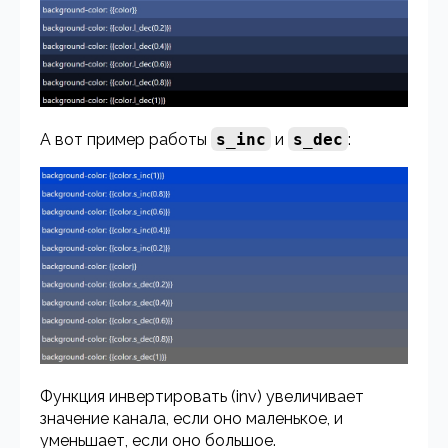
А вот пример работы
s_inc
и
s_dec
:
Функция инвертировать (inv) увеличивает
значение канала, если оно маленькое, и
уменьшает, если оно большое.