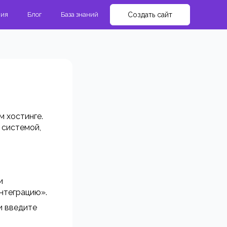
мия
Блог
База знаний
Создать сайт
м хостинге.
 системой,
и
нтеграцию».
и введите