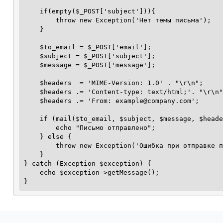
    if(empty($_POST['subject'])){

        throw new Exception('Нет темы письма');

    }

    $to_email = $_POST['email'];

    $subject = $_POST['subject'];

    $message = $_POST['message'];

    $headers  = 'MIME-Version: 1.0' . "\r\n";

    $headers .= 'Content-type: text/html;'. "\r\n";

    $headers .= 'From: example@company.com';

    if (mail($to_email, $subject, $message, $headers)) {

        echo "Письмо отправлено";

    } else {

        throw new Exception('Ошибка при отправке письма');

    }

} catch (Exception $exception) {

    echo $exception->getMessage();

}