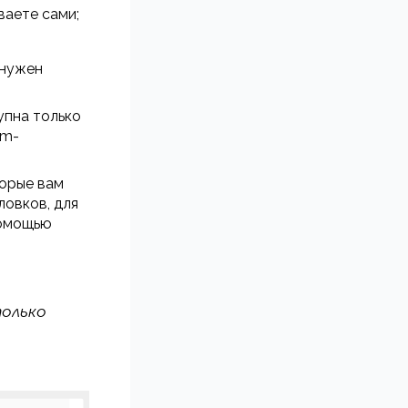
ваете сами;
 нужен
упна только
rm-
торые вам
ловков, для
помощью
только