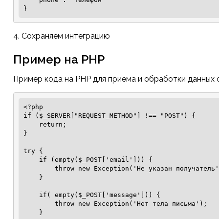
}
4. Сохраняем интеграцию
Пример на PHP
Пример кода на PHP для приема и обработки данных 
<?php

if ($_SERVER["REQUEST_METHOD"] !== "POST") {

    return;

}

try {

    if (empty($_POST['email'])) {

        throw new Exception('Не указан получатель');

    }

    if( empty($_POST['message'])) {

        throw new Exception('Нет тела письма');

    }
