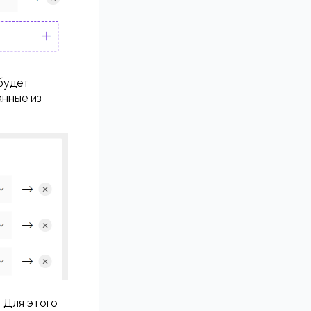
будет
анные из
 Для этого