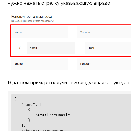
нужно нажать стрелку указывающую вправо
В данном примере получилась следующая структура:
{

   "name": [

      {

         "email":"Email"

      }

   ],

   "phone": "Телефон"
