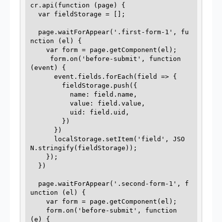
cr.api(function (page) {

  var fieldStorage = [];

  page.waitForAppear('.first-form-1', fu
nction (el) {

    var form = page.getComponent(el);

     form.on('before-submit', function 
(event) {

      event.fields.forEach(field => {

        fieldStorage.push({

          name: field.name,

          value: field.value,

          uid: field.uid,

        })

      })

      localStorage.setItem('field', JSO
N.stringify(fieldStorage));

    });

  })

  page.waitForAppear('.second-form-1', f
unction (el) {

    var form = page.getComponent(el);

    form.on('before-submit', function 
(e) {
