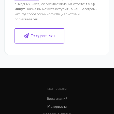
выходных. Среднее время ожидания ответа:
10-15
минут.
Также вы можете вступить в наш Телеграм-
чат, где собралось много специалистов и
пользователей.
Telegram-чат
МАТЕРИАЛЫ
База знаний
Материалы