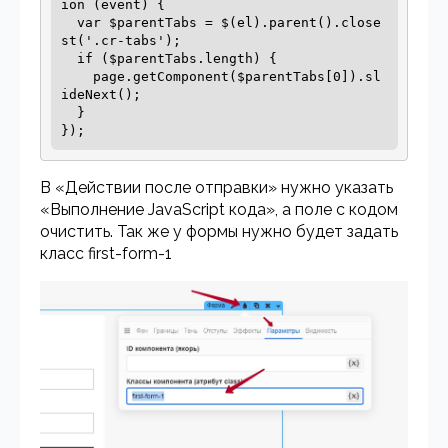
ion (event) {

  var $parentTabs = $(el).parent().close
st('.cr-tabs');

  if ($parentTabs.length) {

    page.getComponent($parentTabs[0]).sl
ideNext();

  }

});
В «Действии после отправки» нужно указать
«Выполнение JavaScript кода», а поле с кодом
очистить. Так же у формы нужно будет задать
класс first-form-1