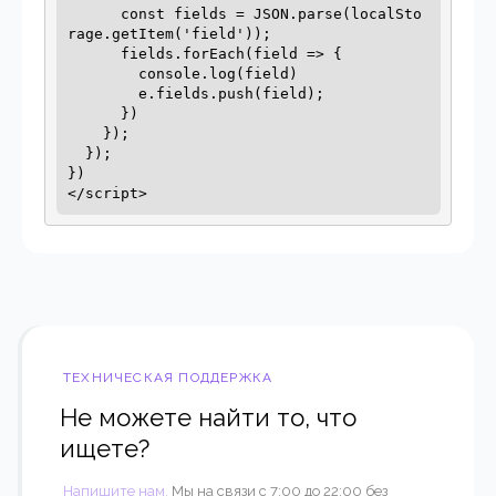
      const fields = JSON.parse(localSto
rage.getItem('field'));

      fields.forEach(field => {

        console.log(field)

        e.fields.push(field);

      }) 

    });

  });

})

</script>
ТЕХНИЧЕСКАЯ ПОДДЕРЖКА
Не можете найти то, что
ищете?
Напишите нам.
Мы на связи с 7:00 до 22:00 без