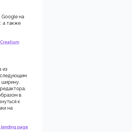
 Google на
, а также
 Creatium
 из
о следующим
 ширину.
 редактора.
образом в
нуться к
ки на
lending page