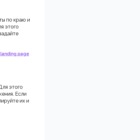
ы по краю и
ля этого
 задайте
landing page
Для этого
ения. Если
пируйте их и