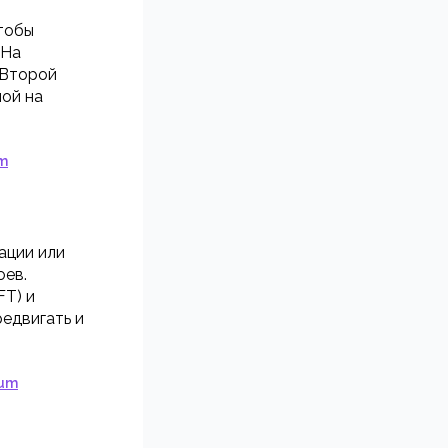
тобы
"На
 Второй
лой на
um
ации или
оев.
FT) и
редвигать и
ium