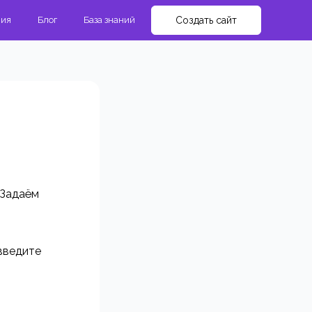
мия
Блог
База знаний
Создать сайт
 Задаём
 введите