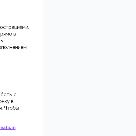
люстрациями.
прямо в
ы,
дополнением
аботы с
онку в
я. Чтобы
reatium