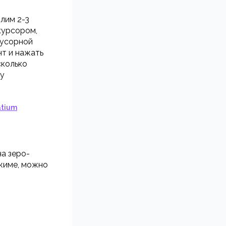
лим 2-3
курсором,
мусорной
нт и нажать
сколько
ку
atium
на зеро-
ежиме, можно