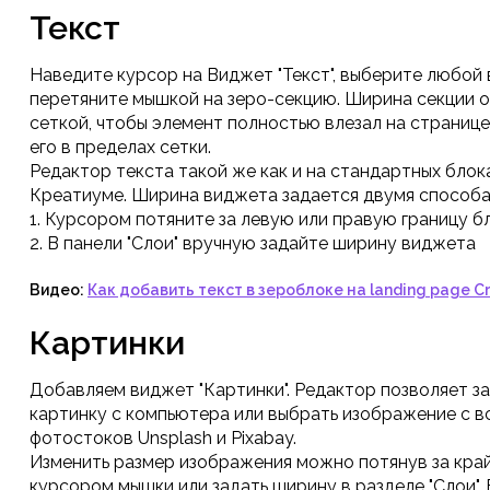
Текст
Наведите курсор на Виджет "Текст", выберите любой 
перетяните мышкой на зеро-секцию. Ширина секции 
сеткой, чтобы элемент полностью влезал на странице
его в пределах сетки.
Редактор текста такой же как и на стандартных блок
Креатиуме. Ширина виджета задается двумя способа
1. Курсором потяните за левую или правую границу б
2. В панели "Слои" вручную задайте ширину виджета
Видео:
Как добавить текст в зероблоке на landing page C
Картинки
Добавляем виджет "Картинки". Редактор позволяет за
картинку с компьютера или выбрать изображение с 
фотостоков Unsplash и Pixabay.
Изменить размер изображения можно потянув за кра
курсором мышки или задать ширину в разделе "Слои".