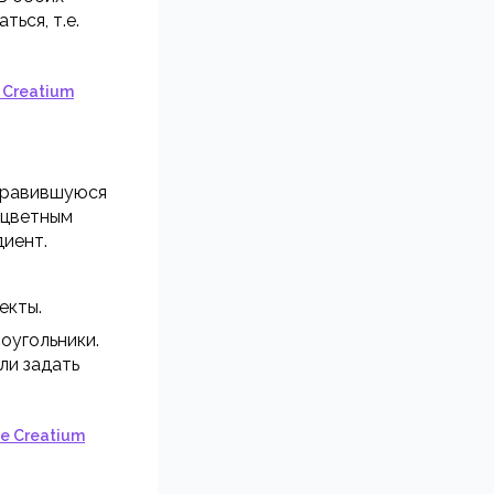
ься, т.е.
 Creatium
онравившуюся
 цветным
диент.
екты.
моугольники.
ли задать
e Creatium