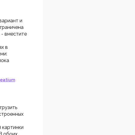
вариант и
ограничена
 - вместите
ах в
ми:
лока
reatium
грузить
встроенных
й картинки
 В обоих