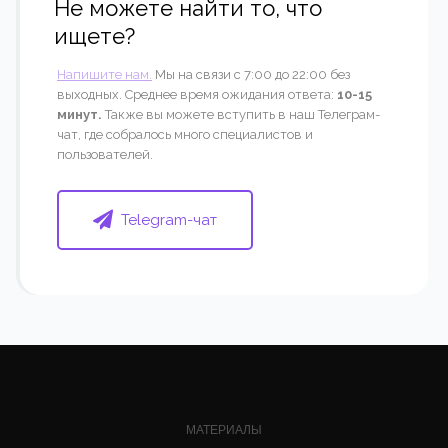
Не можете найти то, что
ищете?
Напишите нам.
Мы на связи с 7:00 до 22:00 без
выходных. Среднее время ожидания ответа:
10-15
минут.
Также вы можете вступить в наш Телеграм-
чат, где собралось много специалистов и
пользователей.
Telegram-чат
МАТЕРИАЛЫ