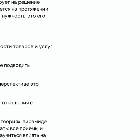
рует на решение
ается на протяжении
нужность, это его
сти товаров и услуг,
те подводить
перспективе это
т отношения с
 теориях: пирамиде
ать: все приемы и
аучиться влиять на