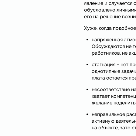
явление и случается 
обусловлено личными
его на решение возн
Хуже, когда подобное
напряженная атмос
Обсуждаются не то
работников, не ак
стагнация − нет п
однотипные задачи
плата остается пр
несоответствие на
хватает компетенц
желание поделитьс
неправильное расп
активную деятельн
на объекте, зато 