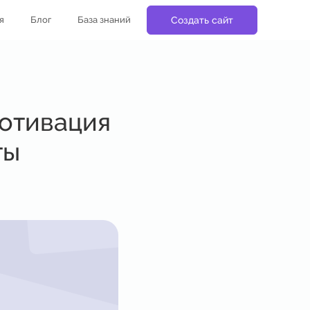
я
Блог
База знаний
Создать сайт
мотивация
ты