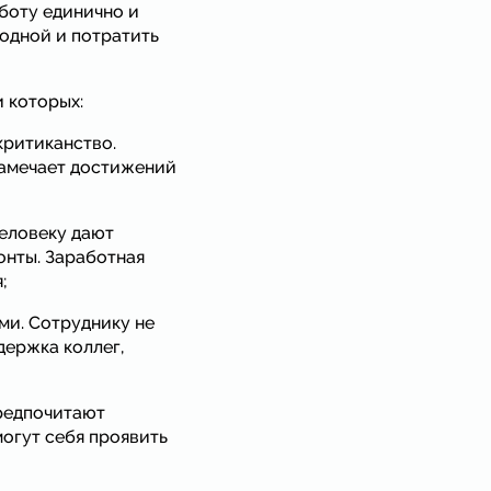
аботу единично и
одной и потратить
и которых:
критиканство.
замечает достижений
Человеку дают
онты. Заработная
;
ми. Сотруднику не
держка коллег,
предпочитают
могут себя проявить