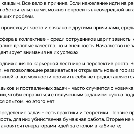
с каждым. Все дело в причине. Если нежелание идти на р
 обстоятельствами, можно попросить внеочередной вых
икших проблем.
 происходит часто и связано с другими причинами, сред
фера в коллективе − среди сотрудников царит зависть, 
лько деловые качества, но и внешность. Начальство не 
центирует внимания на их успехах;
родвижения по карьерной лестнице и перспектив роста. 
, не позволяющие развиваться и открывать новые гориз
ежней, а возможности проявить себя не предоставляются
выков и поставленных задач − часто случается с новичка
ии, чтобы справиться с полученным заданием. нужна под
я опытом, но этого нет;
ределение задач − есть практики и теоретики. Первые 
ость, для них убийственна бумажная работа. Вторые не 
становятся генераторами идей за столом в кабинете;