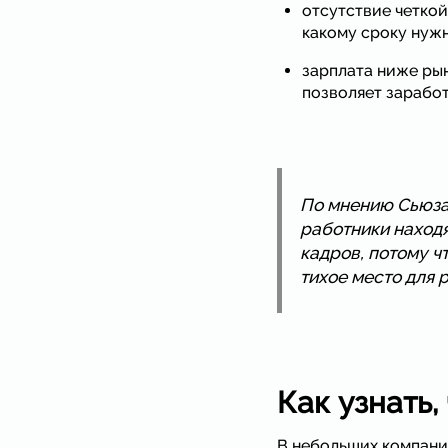
отсутствие четкой
какому сроку нужн
зарплата ниже рын
позволяет заработ
По мнению Сьюзан
работники находя
кадров, потому ч
тихое место для 
Как узнать
В небольших компания