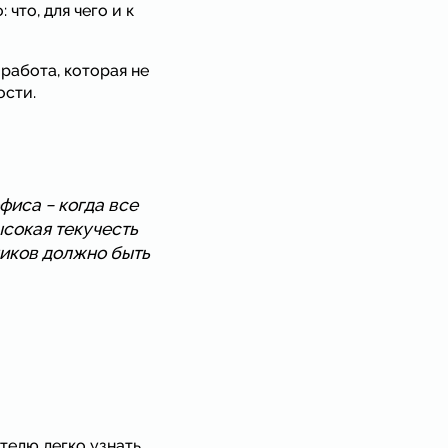
что, для чего и к
работа, которая не
ости.
иса − когда все
ысокая текучесть
ников должно быть
телю легко узнать