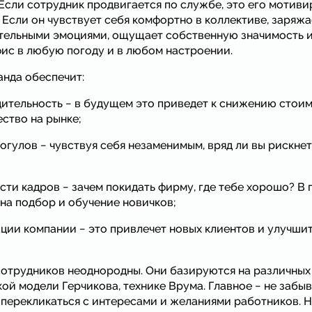
Если сотрудник продвигается по службе, это его мотиви
 Если он чувствует себя комфортно в коллективе, заряж
тельными эмоциями, ощущает собственную значимость и 
фис в любую погоду и в любом настроении.
нда обеспечит:
ительность − в будущем это приведет к снижению стоимо
ство на рынке;
огулов − чувствуя себя незаменимым, вряд ли вы рискне
сти кадров − зачем покидать фирму, где тебе хорошо? В 
на подбор и обучение новичков;
ции компании − это привлечет новых клиентов и улучши
отрудников неоднородны. Они базируются на различных
ой модели Герчикова, технике Врума. Главное − не забыв
перекликаться с интересами и желаниями работников. Н